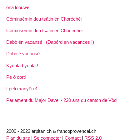
ona lóouwe
Cóminsémin dou tsâtin ën Choréchéi
Cóminsémin dou tsâtin ën Chor.échéi
Dabò ën vacansé ! (Dabôrd en vacances !)
Dabò é vacansé
Kyënta byouta !
Pé ó corti
I peti manyën 4
Parlament du Major Davel - 220 ans du canton de Vôd
2000 - 2023 arpitan.ch & francoprovencal.ch
Plan du site
|
Se connecter
|
Contact
|
RSS 2.0