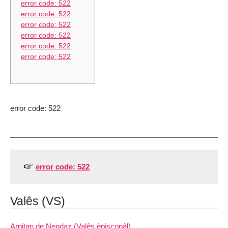
error code: 522
error code: 522
error code: 522
error code: 522
error code: 522
error code: 522
error code: 522
error code: 522
Valês (VS)
Arpitan de Nendaz (Valês èpiscopâl)