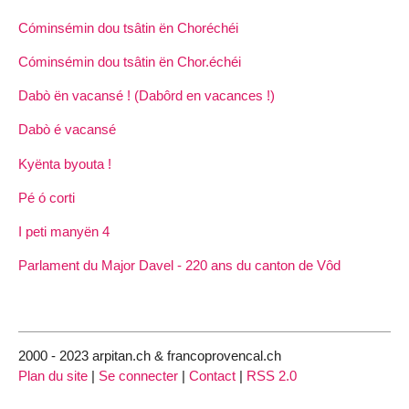
Cóminsémin dou tsâtin ën Choréchéi
Cóminsémin dou tsâtin ën Chor.échéi
Dabò ën vacansé ! (Dabôrd en vacances !)
Dabò é vacansé
Kyënta byouta !
Pé ó corti
I peti manyën 4
Parlament du Major Davel - 220 ans du canton de Vôd
2000 - 2023 arpitan.ch & francoprovencal.ch
Plan du site
|
Se connecter
|
Contact
|
RSS 2.0