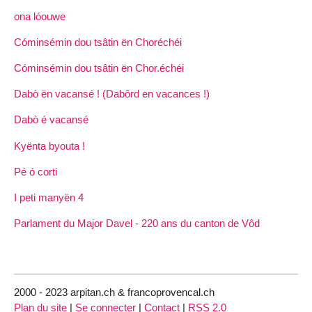
ona lóouwe
Cóminsémin dou tsâtin ën Choréchéi
Cóminsémin dou tsâtin ën Chor.échéi
Dabò ën vacansé ! (Dabôrd en vacances !)
Dabò é vacansé
Kyënta byouta !
Pé ó corti
I peti manyën 4
Parlament du Major Davel - 220 ans du canton de Vôd
2000 - 2023 arpitan.ch & francoprovencal.ch
Plan du site
|
Se connecter
|
Contact
|
RSS 2.0