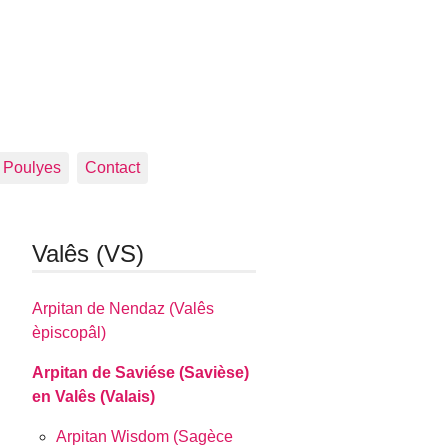
Poulyes
Contact
Valês (VS)
Arpitan de Nendaz (Valês
èpiscopâl)
Arpitan de Saviése (Savièse)
en Valês (Valais)
Arpitan Wisdom (Sagèce