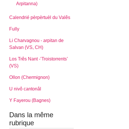
Arpitanna)
Calendrié pèrpèrtuèl du Valês
Fully
Li Charvagnou - arpitan de
Salvan (VS, CH)
Los Três Nant -’Troistorrents’
(VS)
Ollon (Chermignon)
U nivô cantonâl
Y Fayerou (Bagnes)
Dans la même
rubrique