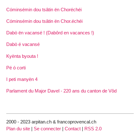
Cóminsémin dou tsâtin ën Choréchéi
Cóminsémin dou tsâtin ën Chor.échéi
Dabò ën vacansé ! (Dabôrd en vacances !)
Dabò é vacansé
Kyënta byouta !
Pé ó corti
I peti manyën 4
Parlament du Major Davel - 220 ans du canton de Vôd
2000 - 2023 arpitan.ch & francoprovencal.ch
Plan du site
|
Se connecter
|
Contact
|
RSS 2.0