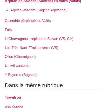
Arpitan de Saviése (Savièse) en Valês (Valais)
Arpitan Wisdom (Sagèce Arpitanna)
Calendrié pèrpèrtuèl du Valês
Fully
Li Charvagnou - arpitan de Salvan (VS, CH)
Los Três Nant -’Troistorrents’ (VS)
Ollon (Chermignon)
U nivô cantonâl
Y Fayerou (Bagnes)
Dans la même rubrique
Trawitron
ona lóouwe