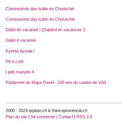
Cóminsémin dou tsâtin ën Choréchéi
Cóminsémin dou tsâtin ën Chor.échéi
Dabò ën vacansé ! (Dabôrd en vacances !)
Dabò é vacansé
Kyënta byouta !
Pé ó corti
I peti manyën 4
Parlament du Major Davel - 220 ans du canton de Vôd
2000 - 2023 arpitan.ch & francoprovencal.ch
Plan du site
|
Se connecter
|
Contact
|
RSS 2.0