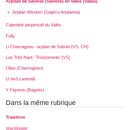
Arpitan de Saviése (Savièse) en Valês (Valais)
Arpitan Wisdom (Sagèce Arpitanna)
Calendrié pèrpèrtuèl du Valês
Fully
Li Charvagnou - arpitan de Salvan (VS, CH)
Los Três Nant -’Troistorrents’ (VS)
Ollon (Chermignon)
U nivô cantonâl
Y Fayerou (Bagnes)
Dans la même rubrique
Trawitron
ona lóouwe