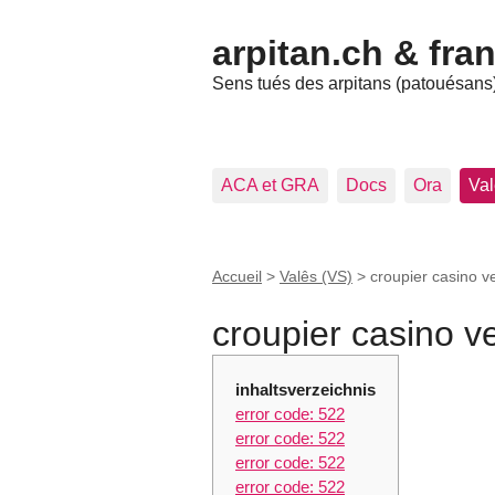
arpitan.ch & fra
Sens tués des arpitans (patouésans) 
ACA et GRA
Docs
Ora
Val
Accueil
>
Valês (VS)
> croupier casino v
croupier casino v
inhaltsverzeichnis
error code: 522
error code: 522
error code: 522
error code: 522