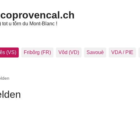
ncoprovencal.ch
tot u tôrn du Mont-Blanc !
ês (VS)
Fribôrg (FR)
Vôd (VD)
Savouè
VDA / PIE
elden
elden