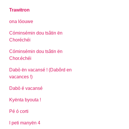
Trawitron
ona lóouwe
Cóminsémin dou tsâtin ën
Choréchéi
Cóminsémin dou tsâtin ën
Chor.échéi
Dabò ën vacansé ! (Dabôrd en
vacances !)
Dabò é vacansé
Kyënta byouta !
Pé ó corti
I peti manyën 4