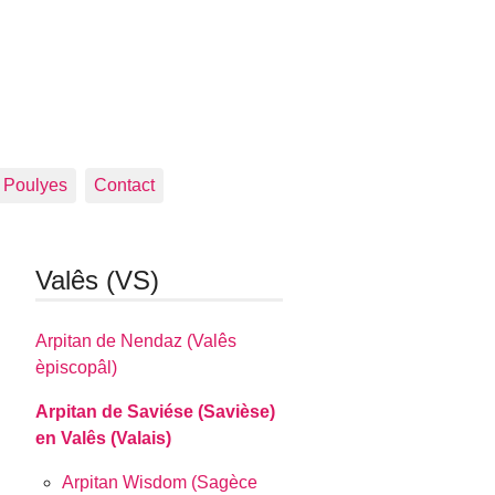
Poulyes
Contact
Valês (VS)
Arpitan de Nendaz (Valês
èpiscopâl)
Arpitan de Saviése (Savièse)
en Valês (Valais)
Arpitan Wisdom (Sagèce