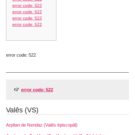
error code: 522
error code: 522
error code: 522
error code: 522
error code: 522
error code: 522
Valês (VS)
Arpitan de Nendaz (Valês èpiscopâl)