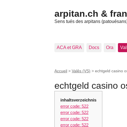
arpitan.ch & fra
Sens tués des arpitans (patouésans) 
ACA et GRA
Docs
Ora
Val
Accueil
>
Valês (VS)
> echtgeld casino o
echtgeld casino o
inhaltsverzeichnis
error code: 522
error code: 522
error code: 522
error code: 522