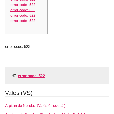
error code: 522
error code: 522
error code: 522
error code: 522
error code: 522
error code: 522
Valês (VS)
Arpitan de Nendaz (Valês èpiscopâl)