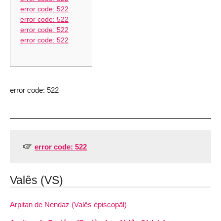
error code: 522
error code: 522
error code: 522
error code: 522
error code: 522
error code: 522
Valês (VS)
Arpitan de Nendaz (Valês èpiscopâl)