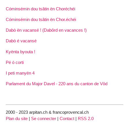
Cóminsémin dou tsâtin ën Choréchéi
Cóminsémin dou tsâtin ën Chor.échéi
Dabò ën vacansé ! (Dabôrd en vacances !)
Dabò é vacansé
Kyënta byouta !
Pé ó corti
I peti manyën 4
Parlament du Major Davel - 220 ans du canton de Vôd
2000 - 2023 arpitan.ch & francoprovencal.ch
Plan du site
|
Se connecter
|
Contact
|
RSS 2.0