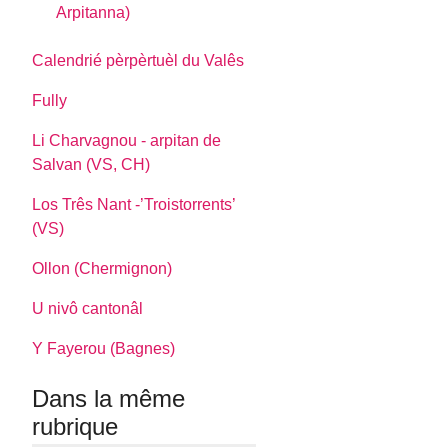
Arpitanna)
Calendrié pèrpèrtuèl du Valês
Fully
Li Charvagnou - arpitan de
Salvan (VS, CH)
Los Três Nant -’Troistorrents’
(VS)
Ollon (Chermignon)
U nivô cantonâl
Y Fayerou (Bagnes)
Dans la même
rubrique