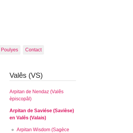
Poulyes
Contact
Valês (VS)
Arpitan de Nendaz (Valês
èpiscopâl)
Arpitan de Saviése (Savièse)
en Valês (Valais)
Arpitan Wisdom (Sagèce