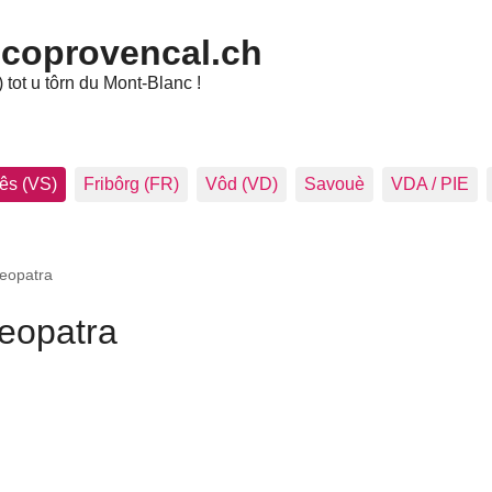
ncoprovencal.ch
tot u tôrn du Mont-Blanc !
ês (VS)
Fribôrg (FR)
Vôd (VD)
Savouè
VDA / PIE
leopatra
leopatra