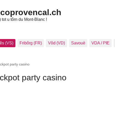
ncoprovencal.ch
tot u tôrn du Mont-Blanc !
ês (VS)
Fribôrg (FR)
Vôd (VD)
Savouè
VDA / PIE
ckpot party casino
ackpot party casino