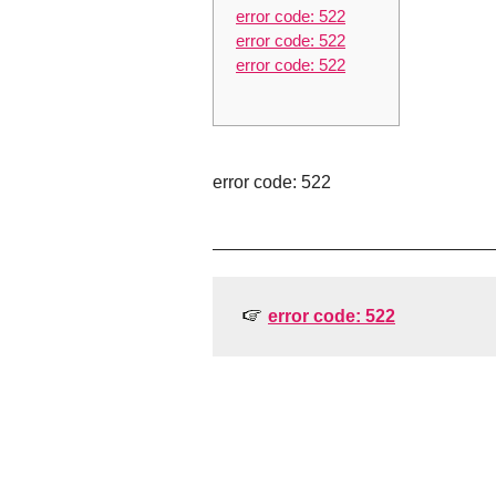
error code: 522
error code: 522
error code: 522
error code: 522
error code: 522