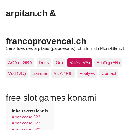
arpitan.ch &
francoprovencal.ch
Sens tués des arpitans (patouésans) tot u tôrn du Mont-Blanc !
ACA et GRA
Docs
Ora
Valês (VS)
Fribôrg (FR)
Vôd (VD)
Savouè
VDA / PIE
Poulyes
Contact
free slot games konami
inhaltsverzeichnis
error code: 522
error code: 522
error code: 522