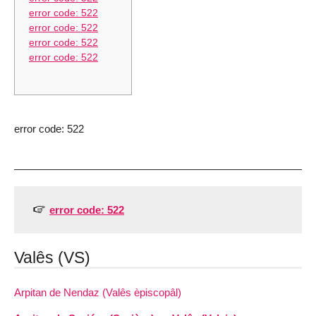
error code: 522
error code: 522
error code: 522
error code: 522
error code: 522
error code: 522
Valês (VS)
Arpitan de Nendaz (Valês èpiscopâl)