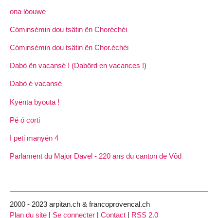
ona lóouwe
Cóminsémin dou tsâtin ën Choréchéi
Cóminsémin dou tsâtin ën Chor.échéi
Dabò ën vacansé ! (Dabôrd en vacances !)
Dabò é vacansé
Kyënta byouta !
Pé ó corti
I peti manyën 4
Parlament du Major Davel - 220 ans du canton de Vôd
2000 - 2023 arpitan.ch & francoprovencal.ch
Plan du site
|
Se connecter
|
Contact
|
RSS 2.0