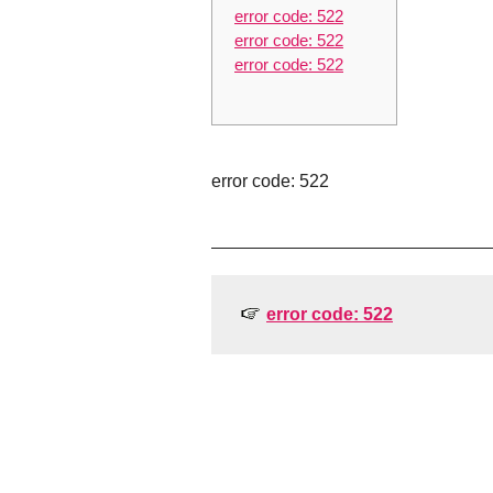
error code: 522
error code: 522
error code: 522
error code: 522
error code: 522