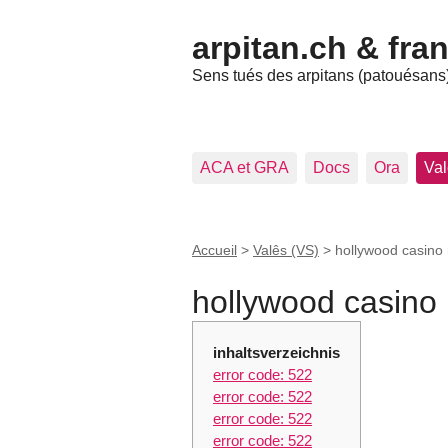
arpitan.ch & fra
Sens tués des arpitans (patouésans) 
ACA et GRA
Docs
Ora
Val
Accueil
>
Valês (VS)
> hollywood casino
hollywood casino
inhaltsverzeichnis
error code: 522
error code: 522
error code: 522
error code: 522