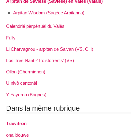
Arpitan de Saviése (Savièse) en Valês (Valais)
Arpitan Wisdom (Sagèce Arpitanna)
Calendrié pèrpèrtuèl du Valês
Fully
Li Charvagnou - arpitan de Salvan (VS, CH)
Los Três Nant -’Troistorrents’ (VS)
Ollon (Chermignon)
U nivô cantonâl
Y Fayerou (Bagnes)
Dans la même rubrique
Trawitron
ona lóouwe