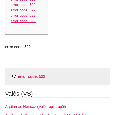
error code: 522
error code: 522
error code: 522
error code: 522
error code: 522
error code: 522
Valês (VS)
Arpitan de Nendaz (Valês èpiscopâl)