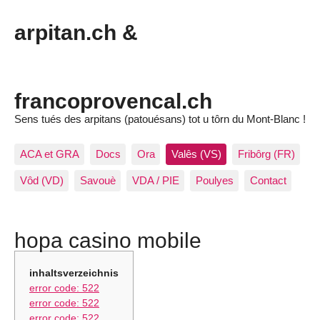
arpitan.ch &
francoprovencal.ch
Sens tués des arpitans (patouésans) tot u tôrn du Mont-Blanc !
ACA et GRA
Docs
Ora
Valês (VS)
Fribôrg (FR)
Vôd (VD)
Savouè
VDA / PIE
Poulyes
Contact
hopa casino mobile
inhaltsverzeichnis
error code: 522
error code: 522
error code: 522