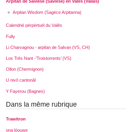
Arpitan de Saviése (Savièse) en Valês (Valais)
Arpitan Wisdom (Sagèce Arpitanna)
Calendrié pèrpèrtuèl du Valês
Fully
Li Charvagnou - arpitan de Salvan (VS, CH)
Los Três Nant -’Troistorrents’ (VS)
Ollon (Chermignon)
U nivô cantonâl
Y Fayerou (Bagnes)
Dans la même rubrique
Trawitron
ona lóouwe