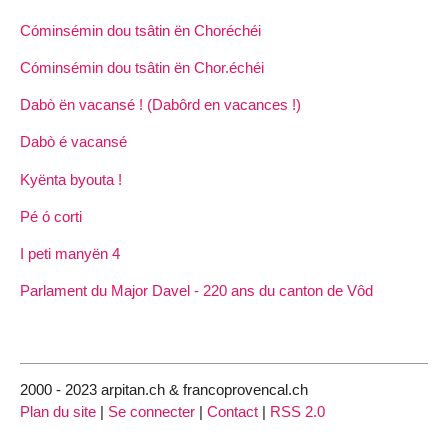
Cóminsémin dou tsâtin ën Choréchéi
Cóminsémin dou tsâtin ën Chor.échéi
Dabò ën vacansé ! (Dabôrd en vacances !)
Dabò é vacansé
Kyënta byouta !
Pé ó corti
I peti manyën 4
Parlament du Major Davel - 220 ans du canton de Vôd
2000 - 2023 arpitan.ch & francoprovencal.ch
Plan du site
|
Se connecter
|
Contact
|
RSS 2.0