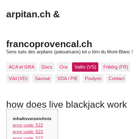
arpitan.ch &
francoprovencal.ch
Sens tués des arpitans (patouésans) tot u tôrn du Mont-Blanc !
ACA et GRA
Docs
Ora
Valês (VS)
Fribôrg (FR)
Vôd (VD)
Savouè
VDA / PIE
Poulyes
Contact
how does live blackjack work
inhaltsverzeichnis
error code: 522
error code: 522
error code: 522