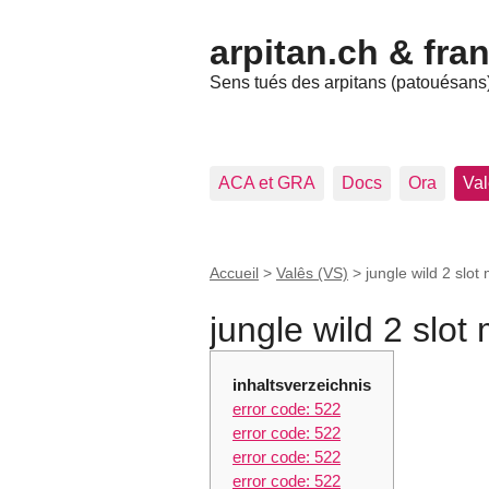
arpitan.ch & fra
Sens tués des arpitans (patouésans) 
ACA et GRA
Docs
Ora
Val
Accueil
>
Valês (VS)
> jungle wild 2 slot
jungle wild 2 slot
inhaltsverzeichnis
error code: 522
error code: 522
error code: 522
error code: 522