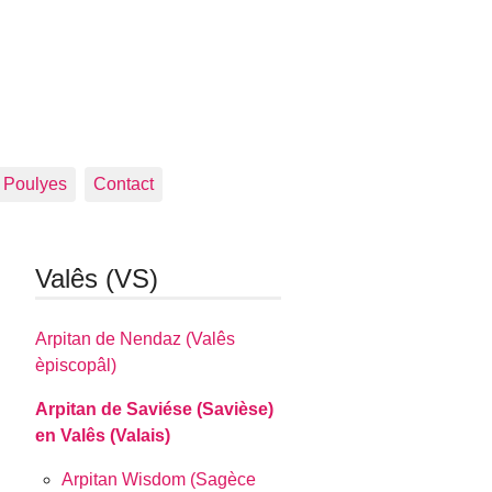
Poulyes
Contact
Valês (VS)
Arpitan de Nendaz (Valês
èpiscopâl)
Arpitan de Saviése (Savièse)
en Valês (Valais)
Arpitan Wisdom (Sagèce