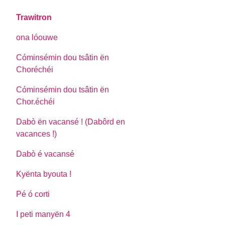
Trawitron
ona lóouwe
Cóminsémin dou tsâtin ën
Choréchéi
Cóminsémin dou tsâtin ën
Chor.échéi
Dabò ën vacansé ! (Dabôrd en
vacances !)
Dabò é vacansé
Kyënta byouta !
Pé ó corti
I peti manyën 4