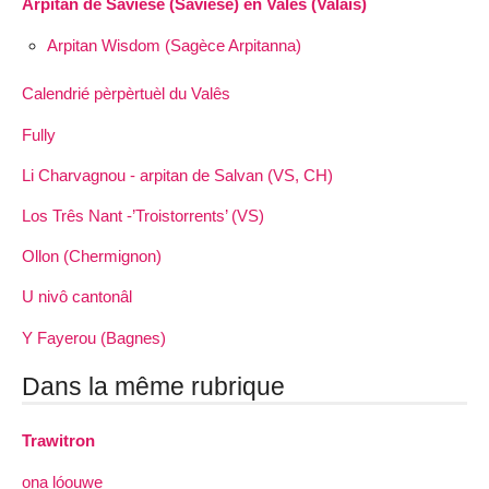
Arpitan de Saviése (Savièse) en Valês (Valais)
Arpitan Wisdom (Sagèce Arpitanna)
Calendrié pèrpèrtuèl du Valês
Fully
Li Charvagnou - arpitan de Salvan (VS, CH)
Los Três Nant -’Troistorrents’ (VS)
Ollon (Chermignon)
U nivô cantonâl
Y Fayerou (Bagnes)
Dans la même rubrique
Trawitron
ona lóouwe