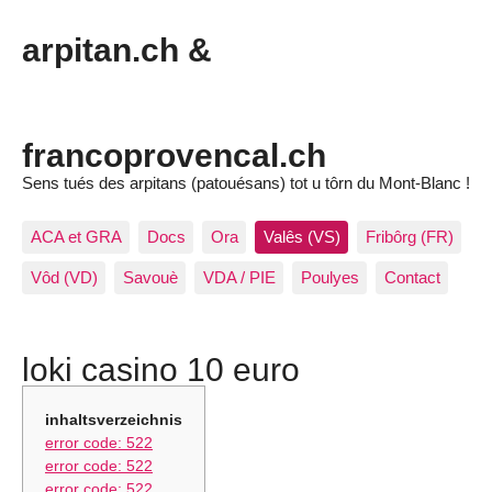
arpitan.ch &
francoprovencal.ch
Sens tués des arpitans (patouésans) tot u tôrn du Mont-Blanc !
ACA et GRA
Docs
Ora
Valês (VS)
Fribôrg (FR)
Vôd (VD)
Savouè
VDA / PIE
Poulyes
Contact
loki casino 10 euro
inhaltsverzeichnis
error code: 522
error code: 522
error code: 522