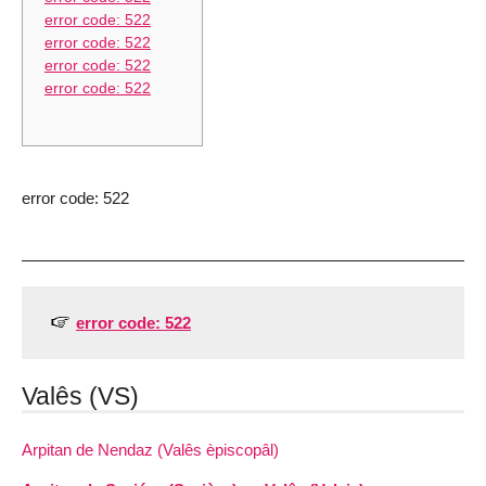
error code: 522
error code: 522
error code: 522
error code: 522
error code: 522
error code: 522
Valês (VS)
Arpitan de Nendaz (Valês èpiscopâl)