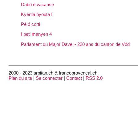
Dabò é vacansé
Kyënta byouta !
Pé ó corti
I peti manyën 4
Parlament du Major Davel - 220 ans du canton de Vôd
2000 - 2023 arpitan.ch & francoprovencal.ch
Plan du site
|
Se connecter
|
Contact
|
RSS 2.0