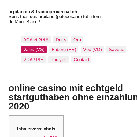
arpitan.ch & francoprovencal.ch
Sens tués des arpitans (patouésans) tot u tôrn
du Mont-Blanc !
ACA et GRA
Docs
Ora
Valês (VS)
Fribôrg (FR)
Vôd (VD)
Savouè
VDA / PIE
Poulyes
Contact
online casino mit echtgeld
startguthaben ohne einzahlu
2020
inhaltsverzeichnis