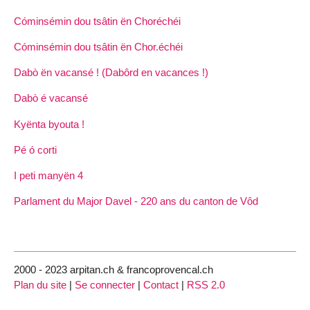
Cóminsémin dou tsâtin ën Choréchéi
Cóminsémin dou tsâtin ën Chor.échéi
Dabò ën vacansé ! (Dabôrd en vacances !)
Dabò é vacansé
Kyënta byouta !
Pé ó corti
I peti manyën 4
Parlament du Major Davel - 220 ans du canton de Vôd
2000 - 2023 arpitan.ch & francoprovencal.ch
Plan du site
|
Se connecter
|
Contact
|
RSS 2.0