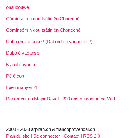
ona lóouwe
Cóminsémin dou tsâtin ën Choréchéi
Cóminsémin dou tsâtin ën Chor.échéi
Dabò ën vacansé ! (Dabôrd en vacances !)
Dabò é vacansé
Kyënta byouta !
Pé ó corti
I peti manyën 4
Parlament du Major Davel - 220 ans du canton de Vôd
2000 - 2023 arpitan.ch & francoprovencal.ch
Plan du site
|
Se connecter
|
Contact
|
RSS 2.0