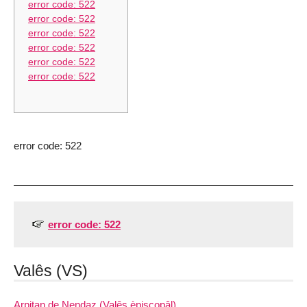
error code: 522
error code: 522
error code: 522
error code: 522
error code: 522
error code: 522
error code: 522
error code: 522
Valês (VS)
Arpitan de Nendaz (Valês èpiscopâl)