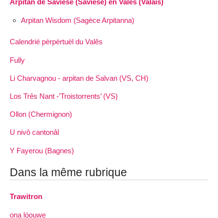
Arpitan de Saviése (Savièse) en Valês (Valais)
Arpitan Wisdom (Sagèce Arpitanna)
Calendrié pèrpèrtuèl du Valês
Fully
Li Charvagnou - arpitan de Salvan (VS, CH)
Los Três Nant -’Troistorrents’ (VS)
Ollon (Chermignon)
U nivô cantonâl
Y Fayerou (Bagnes)
Dans la même rubrique
Trawitron
ona lóouwe