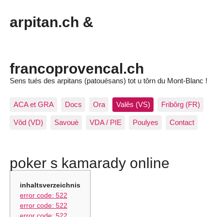
arpitan.ch &
francoprovencal.ch
Sens tués des arpitans (patouésans) tot u tôrn du Mont-Blanc !
ACA et GRA
Docs
Ora
Valês (VS)
Fribôrg (FR)
Vôd (VD)
Savouè
VDA / PIE
Poulyes
Contact
poker s kamarady online
inhaltsverzeichnis
error code: 522
error code: 522
error code: 522