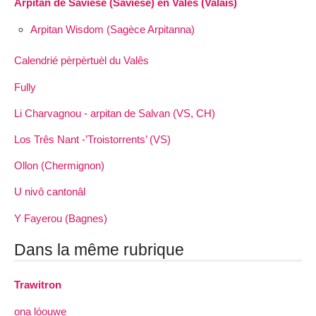
Arpitan de Saviése (Savièse) en Valês (Valais)
Arpitan Wisdom (Sagèce Arpitanna)
Calendrié pèrpèrtuèl du Valês
Fully
Li Charvagnou - arpitan de Salvan (VS, CH)
Los Três Nant -’Troistorrents’ (VS)
Ollon (Chermignon)
U nivô cantonâl
Y Fayerou (Bagnes)
Dans la même rubrique
Trawitron
ona lóouwe