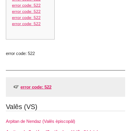
error code: 522
error code: 522
error code: 522
error code: 522
error code: 522
error code: 522
Valês (VS)
Arpitan de Nendaz (Valês èpiscopâl)