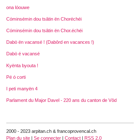
ona lóouwe
Cóminsémin dou tsâtin ën Choréchéi
Cóminsémin dou tsâtin ën Chor.échéi
Dabò ën vacansé ! (Dabôrd en vacances !)
Dabò é vacansé
Kyënta byouta !
Pé ó corti
I peti manyën 4
Parlament du Major Davel - 220 ans du canton de Vôd
2000 - 2023 arpitan.ch & francoprovencal.ch
Plan du site
|
Se connecter
|
Contact
|
RSS 2.0