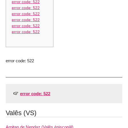
error code: 522
error code: 522
error code: 522
error code: 522
error code: 522
error code: 522
error code: 522
error code: 522
Valês (VS)
Arpitan de Nendaz (Valês èpiscopâl)