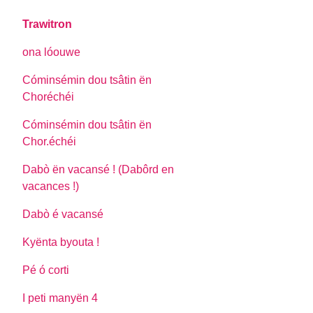
Trawitron
ona lóouwe
Cóminsémin dou tsâtin ën
Choréchéi
Cóminsémin dou tsâtin ën
Chor.échéi
Dabò ën vacansé ! (Dabôrd en
vacances !)
Dabò é vacansé
Kyënta byouta !
Pé ó corti
I peti manyën 4