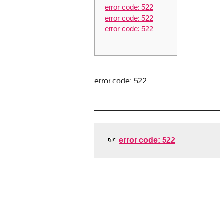
error code: 522
error code: 522
error code: 522
error code: 522
error code: 522