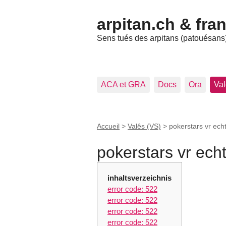
arpitan.ch & fra
Sens tués des arpitans (patouésans) 
ACA et GRA
Docs
Ora
Val
Accueil
>
Valês (VS)
> pokerstars vr ech
pokerstars vr ech
inhaltsverzeichnis
error code: 522
error code: 522
error code: 522
error code: 522