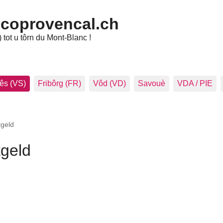
ncoprovencal.ch
tot u tôrn du Mont-Blanc !
ês (VS)
Fribôrg (FR)
Vôd (VD)
Savouè
VDA / PIE
tgeld
tgeld