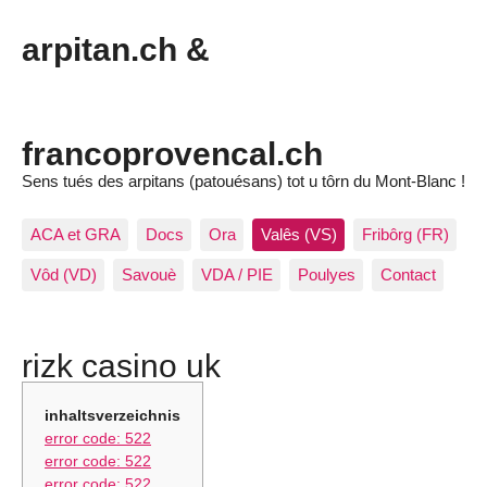
arpitan.ch &
francoprovencal.ch
Sens tués des arpitans (patouésans) tot u tôrn du Mont-Blanc !
ACA et GRA
Docs
Ora
Valês (VS)
Fribôrg (FR)
Vôd (VD)
Savouè
VDA / PIE
Poulyes
Contact
rizk casino uk
inhaltsverzeichnis
error code: 522
error code: 522
error code: 522