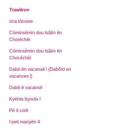
Trawitron
ona lóouwe
Cóminsémin dou tsâtin ën
Choréchéi
Cóminsémin dou tsâtin ën
Chor.échéi
Dabò ën vacansé ! (Dabôrd en
vacances !)
Dabò é vacansé
Kyënta byouta !
Pé ó corti
I peti manyën 4