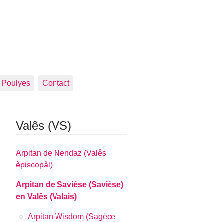
Poulyes
Contact
Valês (VS)
Arpitan de Nendaz (Valês
èpiscopâl)
Arpitan de Saviése (Savièse)
en Valês (Valais)
Arpitan Wisdom (Sagèce