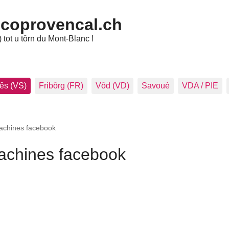
ncoprovencal.ch
tot u tôrn du Mont-Blanc !
ês (VS)
Fribôrg (FR)
Vôd (VD)
Savouè
VDA / PIE
machines facebook
machines facebook