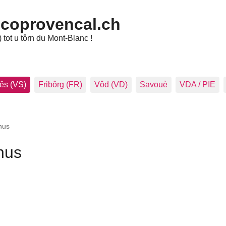
ncoprovencal.ch
tot u tôrn du Mont-Blanc !
ês (VS)
Fribôrg (FR)
Vôd (VD)
Savouè
VDA / PIE
nus
nus