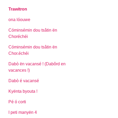
Trawitron
ona lóouwe
Cóminsémin dou tsâtin ën
Choréchéi
Cóminsémin dou tsâtin ën
Chor.échéi
Dabò ën vacansé ! (Dabôrd en
vacances !)
Dabò é vacansé
Kyënta byouta !
Pé ó corti
I peti manyën 4