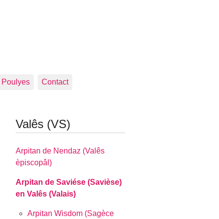
Poulyes
Contact
Valês (VS)
Arpitan de Nendaz (Valês
èpiscopâl)
Arpitan de Saviése (Savièse)
en Valês (Valais)
Arpitan Wisdom (Sagèce