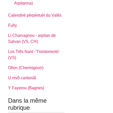
Arpitanna)
Calendrié pèrpèrtuèl du Valês
Fully
Li Charvagnou - arpitan de
Salvan (VS, CH)
Los Três Nant -’Troistorrents’
(VS)
Ollon (Chermignon)
U nivô cantonâl
Y Fayerou (Bagnes)
Dans la même
rubrique