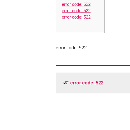
error code: 522
error code: 522
error code: 522
error code: 522
error code: 522