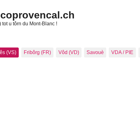
ncoprovencal.ch
tot u tôrn du Mont-Blanc !
ês (VS)
Fribôrg (FR)
Vôd (VD)
Savouè
VDA / PIE