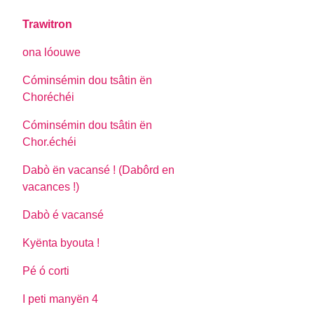
Trawitron
ona lóouwe
Cóminsémin dou tsâtin ën
Choréchéi
Cóminsémin dou tsâtin ën
Chor.échéi
Dabò ën vacansé ! (Dabôrd en
vacances !)
Dabò é vacansé
Kyënta byouta !
Pé ó corti
I peti manyën 4