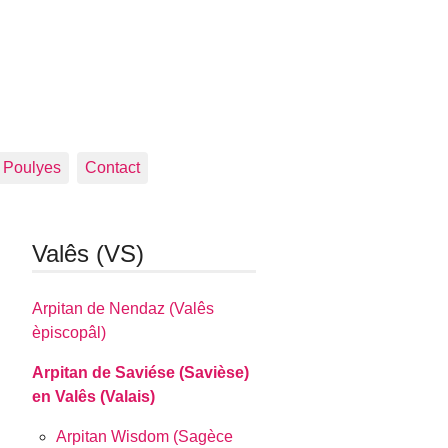
Poulyes
Contact
Valês (VS)
Arpitan de Nendaz (Valês
èpiscopâl)
Arpitan de Saviése (Savièse)
en Valês (Valais)
Arpitan Wisdom (Sagèce