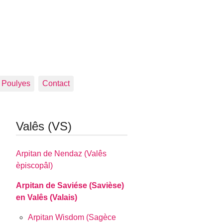
Poulyes
Contact
Valês (VS)
Arpitan de Nendaz (Valês
èpiscopâl)
Arpitan de Saviése (Savièse)
en Valês (Valais)
Arpitan Wisdom (Sagèce