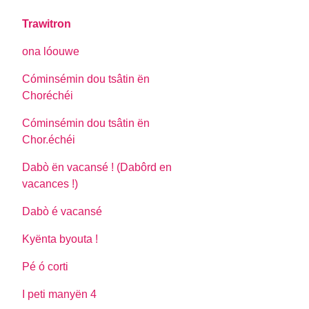
Trawitron
ona lóouwe
Cóminsémin dou tsâtin ën
Choréchéi
Cóminsémin dou tsâtin ën
Chor.échéi
Dabò ën vacansé ! (Dabôrd en
vacances !)
Dabò é vacansé
Kyënta byouta !
Pé ó corti
I peti manyën 4