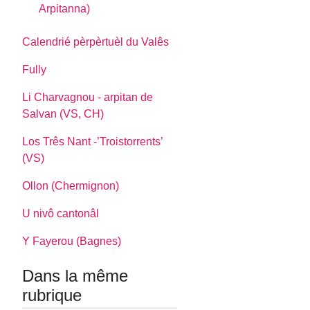
Arpitanna)
Calendrié pèrpèrtuèl du Valês
Fully
Li Charvagnou - arpitan de
Salvan (VS, CH)
Los Três Nant -’Troistorrents’
(VS)
Ollon (Chermignon)
U nivô cantonâl
Y Fayerou (Bagnes)
Dans la même
rubrique