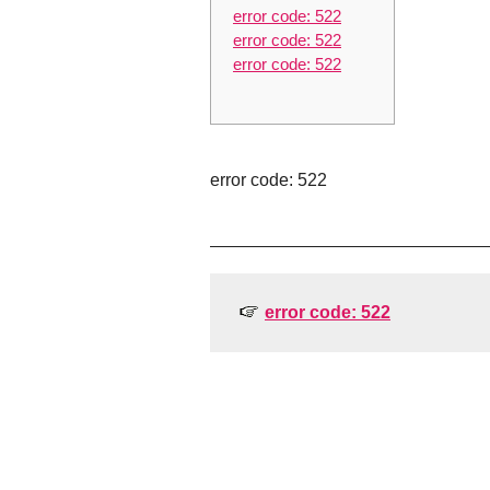
error code: 522
error code: 522
error code: 522
error code: 522
error code: 522