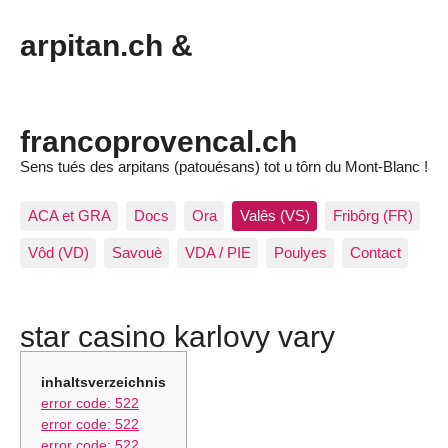
arpitan.ch &
francoprovencal.ch
Sens tués des arpitans (patouésans) tot u tôrn du Mont-Blanc !
ACA et GRA
Docs
Ora
Valês (VS)
Fribôrg (FR)
Vôd (VD)
Savouè
VDA / PIE
Poulyes
Contact
star casino karlovy vary
inhaltsverzeichnis
error code: 522
error code: 522
error code: 522