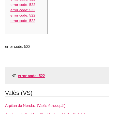
error code: 522
error code: 522
error code: 522
error code: 522
error code: 522
error code: 522
Valês (VS)
Arpitan de Nendaz (Valês èpiscopâl)