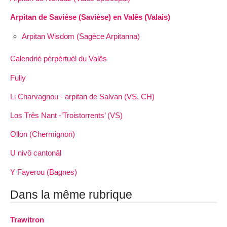
Arpitan de Saviése (Savièse) en Valês (Valais)
Arpitan Wisdom (Sagèce Arpitanna)
Calendrié pèrpèrtuèl du Valês
Fully
Li Charvagnou - arpitan de Salvan (VS, CH)
Los Três Nant -’Troistorrents’ (VS)
Ollon (Chermignon)
U nivô cantonâl
Y Fayerou (Bagnes)
Dans la même rubrique
Trawitron