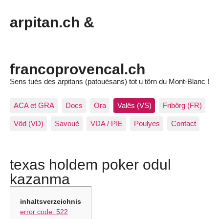
arpitan.ch &
francoprovencal.ch
Sens tués des arpitans (patouésans) tot u tôrn du Mont-Blanc !
ACA et GRA
Docs
Ora
Valês (VS)
Fribôrg (FR)
Vôd (VD)
Savouè
VDA / PIE
Poulyes
Contact
texas holdem poker odul
kazanma
inhaltsverzeichnis
error code: 522