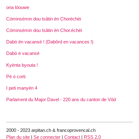
ona lóouwe
Cóminsémin dou tsâtin ën Choréchéi
Cóminsémin dou tsâtin ën Chor.échéi
Dabò ën vacansé ! (Dabôrd en vacances !)
Dabò é vacansé
Kyënta byouta !
Pé ó corti
I peti manyën 4
Parlament du Major Davel - 220 ans du canton de Vôd
2000 - 2023 arpitan.ch & francoprovencal.ch
Plan du site
|
Se connecter
|
Contact
|
RSS 2.0