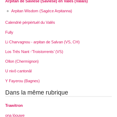
Arpitan de Saviése (Savièse) en Valês (Valais)
Arpitan Wisdom (Sagèce Arpitanna)
Calendrié pèrpèrtuèl du Valês
Fully
Li Charvagnou - arpitan de Salvan (VS, CH)
Los Três Nant -’Troistorrents’ (VS)
Ollon (Chermignon)
U nivô cantonâl
Y Fayerou (Bagnes)
Dans la même rubrique
Trawitron
ona lóouwe