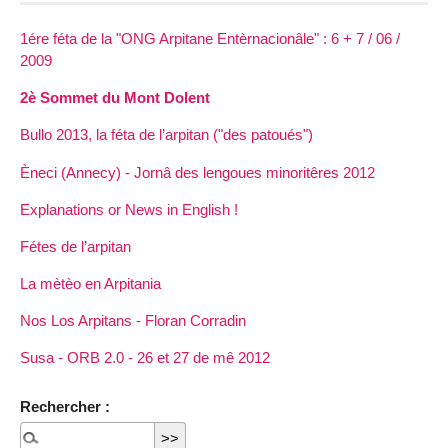
1ére féta de la "ONG Arpitane Entèrnacionâle" : 6 + 7 / 06 /
2009
2è Sommet du Mont Dolent
Bullo 2013, la féta de l’arpitan ("des patoués")
Èneci (Annecy) - Jornâ des lengoues minoritêres 2012
Explanations or News in English !
Fétes de l’arpitan
La mètèo en Arpitania
Nos Los Arpitans - Floran Corradin
Susa - ORB 2.0 - 26 et 27 de mê 2012
Rechercher :