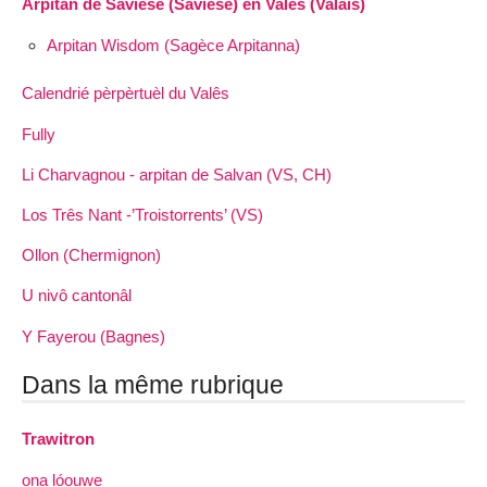
Arpitan de Saviése (Savièse) en Valês (Valais)
Arpitan Wisdom (Sagèce Arpitanna)
Calendrié pèrpèrtuèl du Valês
Fully
Li Charvagnou - arpitan de Salvan (VS, CH)
Los Três Nant -’Troistorrents’ (VS)
Ollon (Chermignon)
U nivô cantonâl
Y Fayerou (Bagnes)
Dans la même rubrique
Trawitron
ona lóouwe