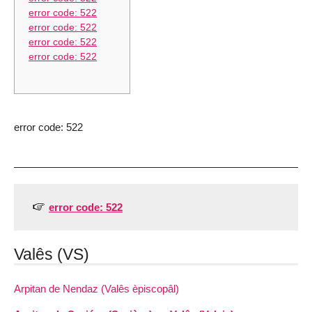
error code: 522
error code: 522
error code: 522
error code: 522
error code: 522
error code: 522
Valês (VS)
Arpitan de Nendaz (Valês èpiscopâl)