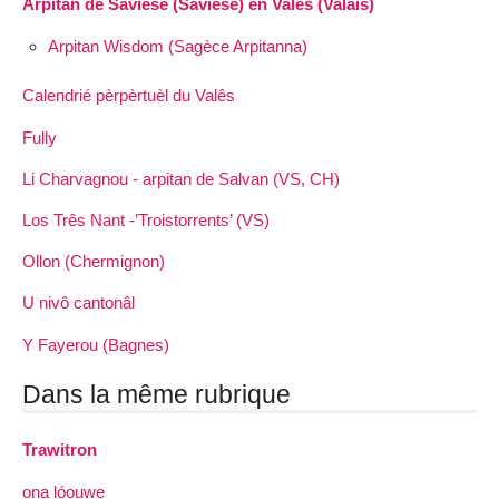
Arpitan de Saviése (Savièse) en Valês (Valais)
Arpitan Wisdom (Sagèce Arpitanna)
Calendrié pèrpèrtuèl du Valês
Fully
Li Charvagnou - arpitan de Salvan (VS, CH)
Los Três Nant -’Troistorrents’ (VS)
Ollon (Chermignon)
U nivô cantonâl
Y Fayerou (Bagnes)
Dans la même rubrique
Trawitron
ona lóouwe