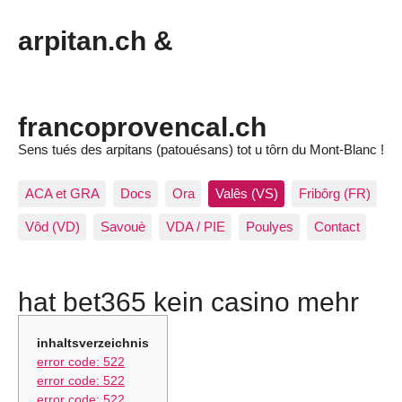
arpitan.ch &
francoprovencal.ch
Sens tués des arpitans (patouésans) tot u tôrn du Mont-Blanc !
ACA et GRA
Docs
Ora
Valês (VS)
Fribôrg (FR)
Vôd (VD)
Savouè
VDA / PIE
Poulyes
Contact
hat bet365 kein casino mehr
inhaltsverzeichnis
error code: 522
error code: 522
error code: 522