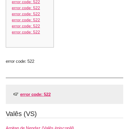
error code: 522
error code: 522
error code: 522
error code: 522
error code: 522
error code: 522
error code: 522
error code: 522
Valês (VS)
Arpitan de Nendaz (Valês èpiscopâl)