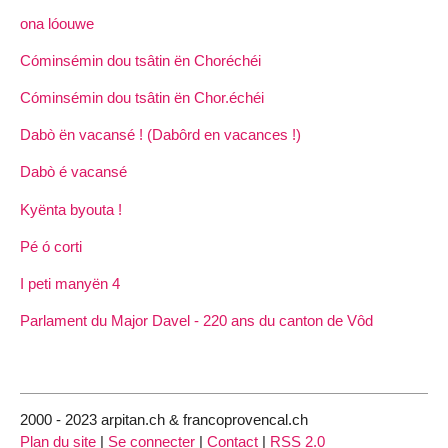
ona lóouwe
Cóminsémin dou tsâtin ën Choréchéi
Cóminsémin dou tsâtin ën Chor.échéi
Dabò ën vacansé ! (Dabôrd en vacances !)
Dabò é vacansé
Kyënta byouta !
Pé ó corti
I peti manyën 4
Parlament du Major Davel - 220 ans du canton de Vôd
2000 - 2023 arpitan.ch & francoprovencal.ch
Plan du site
|
Se connecter
|
Contact
|
RSS 2.0