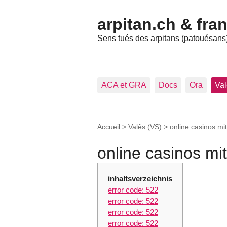
arpitan.ch & fra
Sens tués des arpitans (patouésans) 
ACA et GRA
Docs
Ora
Val
Accueil
>
Valês (VS)
> online casinos mi
online casinos mi
inhaltsverzeichnis
error code: 522
error code: 522
error code: 522
error code: 522