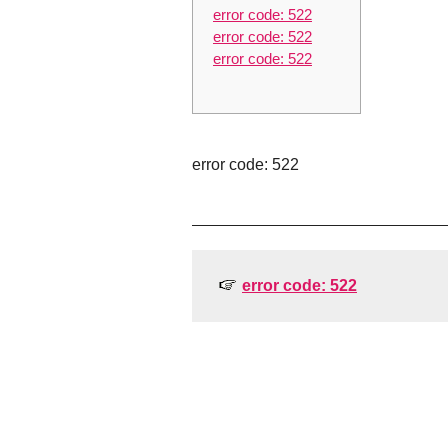
error code: 522
error code: 522
error code: 522
error code: 522
error code: 522