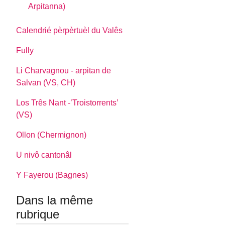
Arpitanna)
Calendrié pèrpèrtuèl du Valês
Fully
Li Charvagnou - arpitan de
Salvan (VS, CH)
Los Três Nant -’Troistorrents’
(VS)
Ollon (Chermignon)
U nivô cantonâl
Y Fayerou (Bagnes)
Dans la même
rubrique