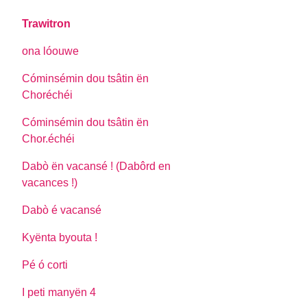
Trawitron
ona lóouwe
Cóminsémin dou tsâtin ën
Choréchéi
Cóminsémin dou tsâtin ën
Chor.échéi
Dabò ën vacansé ! (Dabôrd en
vacances !)
Dabò é vacansé
Kyënta byouta !
Pé ó corti
I peti manyën 4