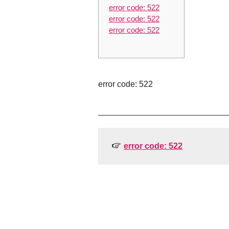
error code: 522
error code: 522
error code: 522
error code: 522
error code: 522