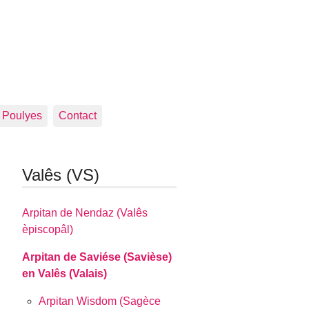
Poulyes
Contact
Valês (VS)
Arpitan de Nendaz (Valês
èpiscopâl)
Arpitan de Saviése (Savièse)
en Valês (Valais)
Arpitan Wisdom (Sagèce